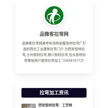
品微客拉弯网
品微客拉弯网是呼和浩特金錾型材拉弯厂打
造的西北工业建筑拉弯门户,为西安型材拉
弯,兰州型材拉弯,银川型材拉弯,包头型材拉
弯等地用户提供拉弯加工:15848167721
拉弯加工资讯
西安型材拉弯：工艺特