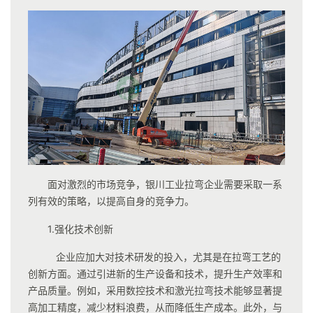
面对激烈的市场竞争，银川工业拉弯企业需要采取一系
列有效的策略，以提高自身的竞争力。
1.强化技术创新
企业应加大对技术研发的投入，尤其是在拉弯工艺的
创新方面。通过引进新的生产设备和技术，提升生产效率和
产品质量。例如，采用数控技术和激光拉弯技术能够显著提
高加工精度，减少材料浪费，从而降低生产成本。此外，与