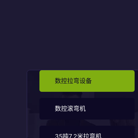
数控拉弯设备
数控滚弯机
35吨7.2米拉弯机