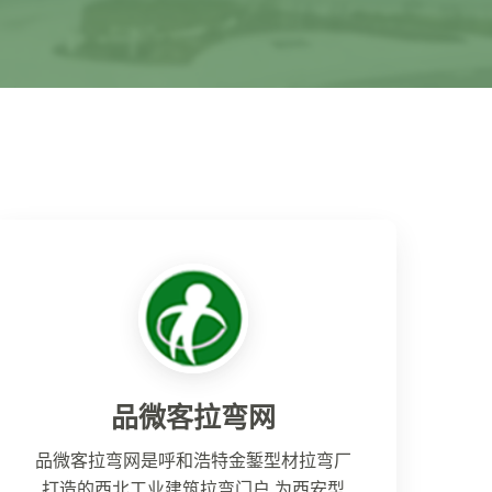
品微客拉弯网
品微客拉弯网是呼和浩特金錾型材拉弯厂
打造的西北工业建筑拉弯门户,为西安型