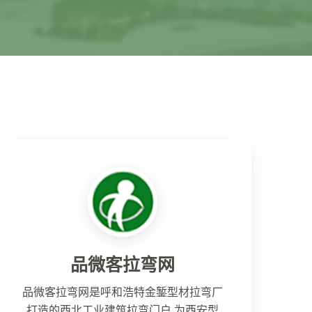
品微客拉弯网
品微客拉弯网是呼和浩特金錾型材拉弯厂
打造的西北工业建筑拉弯门户,为西安型