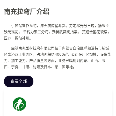
南充拉弯厂介绍
引锋锻雪作龙蛇，淬火痕惊星斗斜。刃走寒光分玉魄，筋缠冷
铁绽霜花。 千钧力聚三分巧，劲骨犹藏绕指柔。 莫道金錾无软语，
匠心一振动神州。
金錾南充型材拉弯有限公司位于内蒙古自治区呼和浩特市新城
区毫沁营工业园区，占地面积约4000㎡，公司在厂区规模、设备能
力、加工能力、产品质量等方面，业务已辐射到内蒙、山西、陕
西、宁夏、甘肃、沈阳及日本、蒙古国等地。
查看全部