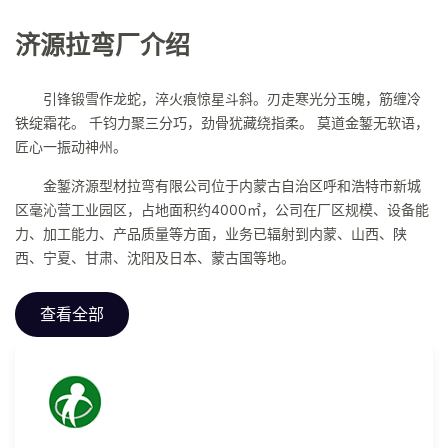
济源拉弯厂介绍
引锋锻雪作龙蛇，淬火痕惊星斗斜。刃走寒光分玉魄，筋缠冷
铁绽霜花。 千钧力聚三分巧，劲骨犹藏绕指柔。 莫道金錾无软语，
匠心一振动神州。
金錾济源型材拉弯有限公司位于内蒙古自治区呼和浩特市新城
区毫沁营工业园区，占地面积约4000㎡，公司在厂区规模、设备能
力、加工能力、产品质量等方面，业务已辐射到内蒙、山西、陕
西、宁夏、甘肃、沈阳及日本、蒙古国等地。
查看全部