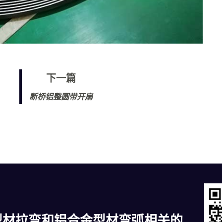
下一篇
断桥铝整圆带开扇
型材拉弯和铝合金型材弯弧相关的